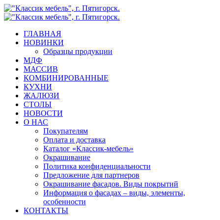
Skip
to
main
search
Menu
ГЛАВНАЯ
content
НОВИНКИ
Образцы продукции
МДФ
МАССИВ
КОМБИНИРОВАННЫЕ
КУХНИ
ЖАЛЮЗИ
СТОЛЫ
НОВОСТИ
О НАС
Покупателям
Оплата и доставка
Каталог «Классик-мебель»
Окрашивание
Политика конфиденциальности
Предложение для партнеров
Окрашивание фасадов. Виды покрытий
Информация о фасадах – виды, элементы,
особенности
КОНТАКТЫ