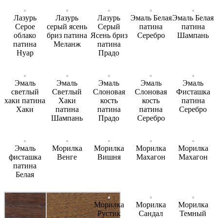
Лазурь
Лазурь
Лазурь
Эмаль Белая
Эмаль Белая
Серое
серый ясень
Серый
патина
патина
облако
бриз патина
Ясень бриз
Серебро
Шампань
патина
Меланж
патина
Нуар
Прадо
Эмаль
Эмаль
Эмаль
Эмаль
Эмаль
светлый
Светлый
Слоновая
Слоновая
Фисташка
хаки патина
Хаки
кость
кость
патина
Хаки
патина
патина
патина
Серебро
Шампань
Прадо
Серебро
Эмаль
Морилка
Морилка
Морилка
Морилка
фисташка
Венге
Вишня
Махагон
Махагон
патина
Белая
Морилка
Морилка
Морилка
Рустик
Сандал
Темный