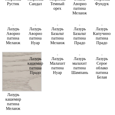
Рустик
Сандал
Темный
Аворио
Фундук
орех
патина
Меланж
Лазурь
Лазурь
Лазурь
Лазурь
Лазурь
Аворио
Аворио
Базальт
Базальт
Капучино
патина
патина
патина
патина
патина
Меланж
Нуар
Меланж
Прадо
Прадо
Лазурь
Лазурь
Лазурь
Лазурь
кашемир
Малахит
малахит
Серое
патина
патина
патина
облако
Прадо
Нуар
Шампань
патина
Белая
Лазурь
кашемир
патина
Меланж