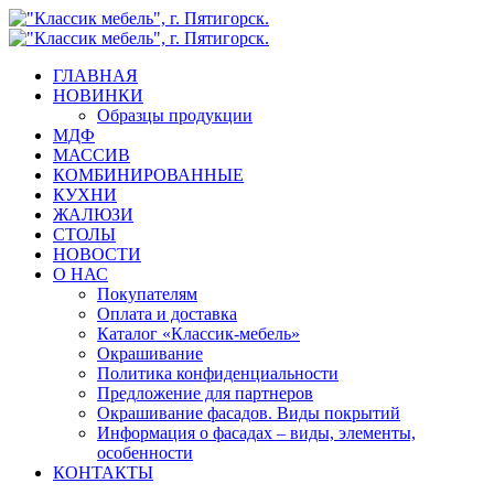
Skip
to
main
search
Menu
ГЛАВНАЯ
content
НОВИНКИ
Образцы продукции
МДФ
МАССИВ
КОМБИНИРОВАННЫЕ
КУХНИ
ЖАЛЮЗИ
СТОЛЫ
НОВОСТИ
О НАС
Покупателям
Оплата и доставка
Каталог «Классик-мебель»
Окрашивание
Политика конфиденциальности
Предложение для партнеров
Окрашивание фасадов. Виды покрытий
Информация о фасадах – виды, элементы,
особенности
КОНТАКТЫ